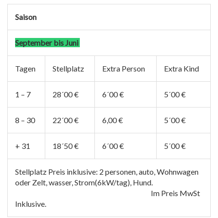
Saison
September bis Juni
Tagen
Stellplatz
Extra Person
Extra Kind
1 – 7
28´00 €
6´00 €
5´00 €
8 – 30
22´00 €
6,00 €
5´00 €
+ 31
18´50 €
6´00 €
5´00 €
Stellplatz Preis inklusive: 2 personen, auto, Wohnwagen
oder Zelt, wasser, Strom(6kW/tag), Hund.
Im Preis MwSt
Inklusive.