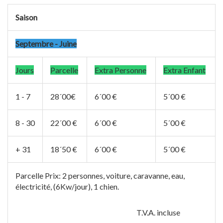
Saison
Septembre - Juine
Jours
Parcelle
Extra Personne
Extra Enfant
1 - 7
28´00€
6´00 €
5´00 €
8 - 30
22´00 €
6´00 €
5´00 €
+ 31
18´50 €
6´00 €
5´00 €
Parcelle Prix: 2 personnes, voiture, caravanne, eau,
électricité, (6Kw/jour), 1 chien.
T.V.A. incluse